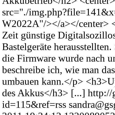
Akkubetrieb</h2> <center
src="./img.php?file=141&x
W2022A"/></a></center> <p
Zeit günstige Digitalsozillo
Bastelgeräte herausstellten
die Firmware wurde nach un
beschreibe ich, wie man da
umbauen kann.</p> <h3>Up
des Akkus</h3> [...]
http:/
id=115&ref=rss
sandra@gsg