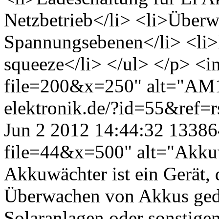
Netzbetrieb</li> <li>Überw
Spannungsebenen</li> <li>
squeeze</li> </ul> </p> <i
file=200&x=250" alt="AM17
elektronik.de/?id=55&ref=
Jun 2 2012 14:44:32
13386
file=44&x=500" alt="Akku
Akkuwächter ist ein Gerät, 
Überwachen von Akkus gedac
Solaranlagen oder sonstige