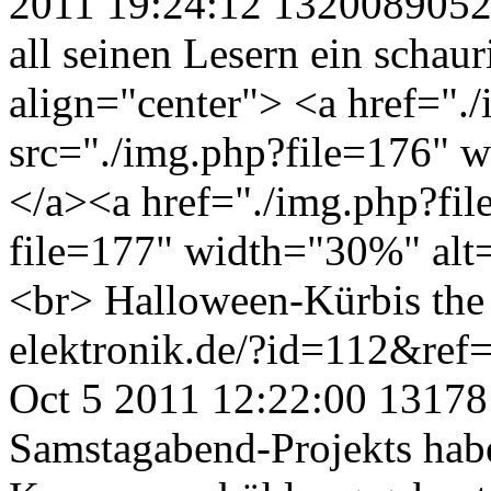
2011 19:24:12
132008905
all seinen Lesern ein scha
align="center"> <a href="
src="./img.php?file=176" 
</a><a href="./img.php?fi
file=177" width="30%" al
<br> Halloween-Kürbis the
elektronik.de/?id=112&ref
Oct 5 2011 12:22:00
13178
Samstagabend-Projekts haben