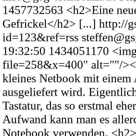
1457732563
<h2>Eine neue
Gefrickel</h2> [...]
http://
id=123&ref=rss
steffen@gs
19:32:50
1434051170
<img
file=258&x=400" alt=""/><
kleines Netbook mit einem
ausgeliefert wird. Eigentlich
Tastatur, das so erstmal eh
Aufwand kann man es allerd
Notebook verwenden. <h2>