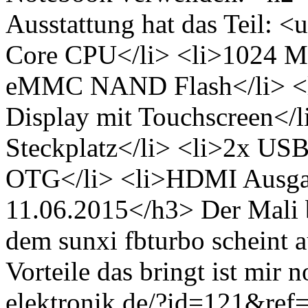
Ausstattung hat das Teil: 
Core CPU</li> <li>1024 
eMMC NAND Flash</li> <li
Display mit Touchscreen</
Steckplatz</li> <li>2x US
OTG</li> <li>HDMI Ausgan
11.06.2015</h3> Der Mali 
dem sunxi fbturbo scheint 
Vorteile das bringt ist mir n
elektronik.de/?id=121&ref