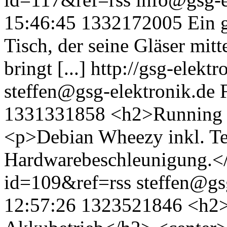
15:46:45
1332172005
Ein 
Tisch, der seine Gläser mit
bringt [...]
http://gsg-elekt
steffen@gsg-elektronik.de
1331331858
<h2>Running 
<p>Debian Wheezy inkl. Te
Hardwarebeschleunigung.</p
id=109&ref=rss
steffen@gs
12:57:26
1323521846
<h2