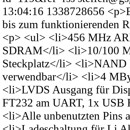
13:04:16
1338728656
<p>E
bis zum funktionierenden R
<p> <ul> <li>456 MHz AR
SDRAM</li> <li>10/100 M
Steckplatz</li> <li>NAND F
verwendbar</li> <li>4 MByt
<li>LVDS Ausgang für Disp
FT232 am UART, 1x USB H
<li>Alle unbenutzten Pins a
<li>Ladeschaltung für Li A