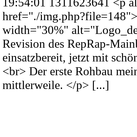
19:54:01
1311623641
<p a
href="./img.php?file=148"
width="30%" alt="Logo_det
Revision des RepRap-Mainbo
einsatzbereit, jetzt mit s
<br> Der erste Rohbau mei
mittlerweile. </p> [...]