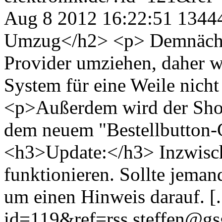
Aug 8 2012 16:22:51
1344
Umzug</h2> <p> Demnächst
Provider umziehen, daher w
System für eine Weile nicht
<p>Außerdem wird der Sho
dem neuem "Bestellbutton-
<h3>Update:</h3> Inzwische
funktionieren. Sollte jeman
um einen Hinweis darauf. [..
id=119&ref=rss
steffen@gs